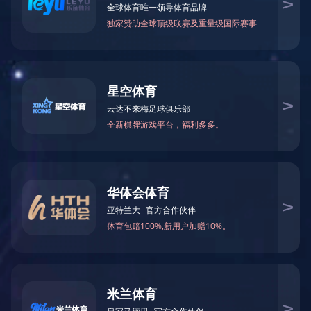
行业动态
EM-Smart 系列
新利·体育(中国)官方网站双头双工位铁芯激光焊接机
电机定转子铁芯快速打样加工服务
水暖洁具行业
1
/
1
新能源电机定转子铁芯激光焊接机
厨具五金行业
新利·体育(中国)官方网站焊接叶轮应用
新利·体育(中国)官方网站阀芯焊接工作站
包装赋码及标机
风机叶轮在机械行业却处于一个不可缺少的一个零部件。叶轮既指
新能源汽车零配件激光焊接机
礼品定制
装有动叶的轮盘，是冲动式汽轮机转子的组成部分，又可以指轮盘
与安装其上的转动叶片的总称。
家电行业
2025-01-21 09:50:45
参数
日期：
模具制造行业中激光加工设备解决方案
低压电气行业
由于目前风机风压已越出原通风机风压之极限，叶轮采用
增强结构设计技术。依据叶轮圆周速度停止强度计算，经过采用轮
盖出口增强圈，即先采用锻钢资料加工后，与轮盖相拼。同时，对