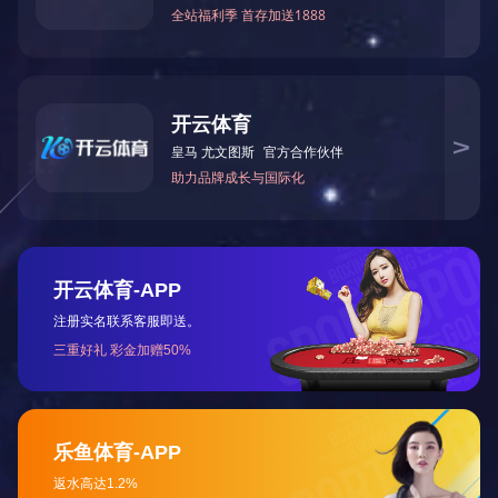
来的应力增大效果。激光焊接方式是冶金结合方式，结合力可达到
600Mpa，而传统焊接的结合力只有激光焊的一半左右。
针对于这种需要强度工作的工件而言，采用激光焊接叶轮
技术，弥补了传统电阻焊焊接的弊病。叶轮前后盖板与叶片的线密
封率几乎可达，流道光滑将流道的水力损失降到更低，更大程度的
保证泵的高效运行，降低客户运行成本。
新利·体育(中国)官方网站焊接优势：
1、激光焊接成型的外观表面平滑，而传统焊接则相对粗
糙
2、激光焊接受热变形小，不会使工件产生受热变形。焊接完
成整个工件温度不会3.超过40°，而传统焊温度则会达到几百度以
上。
3、激光焊接只熔化基材，使风机旋转更易达到动平衡。
4、能在室温或特殊条件下进行焊接，焊接设备装置简单。例