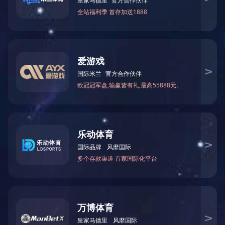
轮盖出口增强环和叶片出口增强结构，以及轮盘的弯曲计算要求，
采用轮盘增强结构，可以确保焊接结构的离心风机叶轮在高圆周速
度下的平安运转，以到达满足高风压的要求。
叶轮的叶片为对数螺旋线型叶片。出口角较大，利于提高
风机的作功才干，并可提高风机叶片的耐磨功用。叶片采用相对宽
度较窄的叶片，利于提高风机在流量较小区域的运转效率，扩展风
机的运转范围，提高风机的牢靠性。针对高线速度思索，风机可在
叶片的中间停止弧线设计，以添加受力面积，从而抗御气流增大带